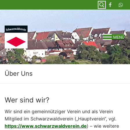
Zum
Inhalt
springen
Suchen nach:
MENÜ
Über Uns
Wer sind wir?
Wir sind ein gemeinnütziger Verein und als Verein
Mitglied im Schwarzwaldverein („Hauptverein“, vgl.
https://www.schwarzwaldverein.de
) – wie weitere